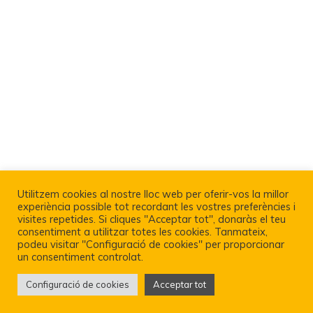
Utilitzem cookies al nostre lloc web per oferir-vos la millor
experiència possible tot recordant les vostres preferències i
visites repetides. Si cliques "Acceptar tot", donaràs el teu
consentiment a utilitzar totes les cookies. Tanmateix,
podeu visitar "Configuració de cookies" per proporcionar
un consentiment controlat.
Configuració de cookies
Acceptar tot
Política De Privacitat I Avís Legal