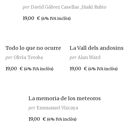
per
David Gálvez Casellas
Iñaki Rubio
19,00
€
(4% IVA inclòs)
Todo lo que no ocurre
La Vall dels andosins
per
Olivia Teroba
per
Alan Ward
19,00
€
19,00
€
(4% IVA inclòs)
(4% IVA inclòs)
La memoria de los meteoros
per
Emmanuel Vizcaya
19,00
€
(4% IVA inclòs)