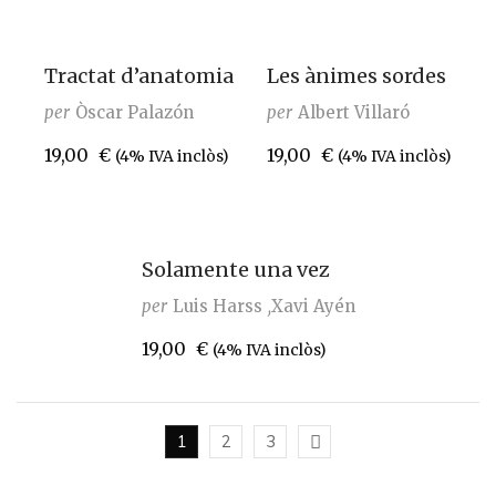
Tractat d’anatomia
Les ànimes sordes
per
Òscar Palazón
per
Albert Villaró
19,00
€
19,00
€
(4% IVA inclòs)
(4% IVA inclòs)
Solamente una vez
per
Luis Harss
Xavi Ayén
19,00
€
(4% IVA inclòs)
1
2
3