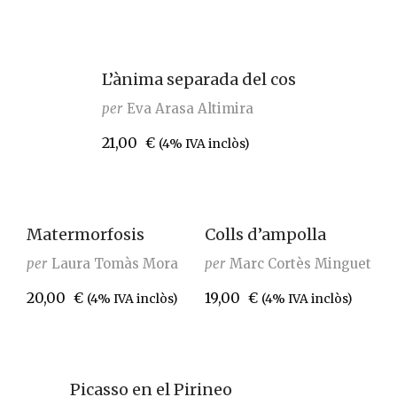
L’ànima separada del cos
per
Eva Arasa Altimira
21,00
€
(4% IVA inclòs)
Matermorfosis
Colls d’ampolla
per
Laura Tomàs Mora
per
Marc Cortès Minguet
20,00
€
19,00
€
(4% IVA inclòs)
(4% IVA inclòs)
Picasso en el Pirineo