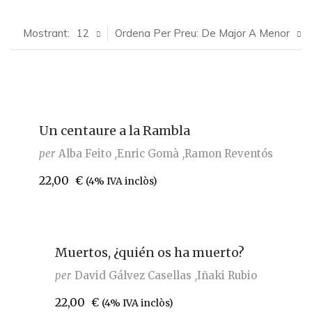
Mostrant:
12
Ordena Per Preu: De Major A Menor
Un centaure a la Rambla
per
Alba Feito
Enric Gomà
Ramon Reventós
22,00
€
(4% IVA inclòs)
Muertos, ¿quién os ha muerto?
per
David Gálvez Casellas
Iñaki Rubio
22,00
€
(4% IVA inclòs)