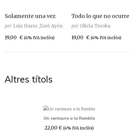
Solamente una vez
Todo lo que no ocurre
per
Luis Harss
Xavi Ayén
per
Olivia Teroba
19,00
€
19,00
€
(4% IVA inclòs)
(4% IVA inclòs)
Altres títols
Un centaure a la Rambla
22,00
€
(4% IVA inclòs)