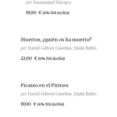
per
Emmanuel Vizcaya
19,00
€
(4% IVA inclòs)
Muertos, ¿quién os ha muerto?
per
David Gálvez Casellas
Iñaki Rubio
22,00
€
(4% IVA inclòs)
Picasso en el Pirineo
per
David Gálvez Casellas
Iñaki Rubio
19,00
€
(4% IVA inclòs)