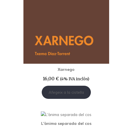
Xarnego
16,00
€
(4% IVA inclòs)
Afegeix a la cistella
L'ànima separada del cos