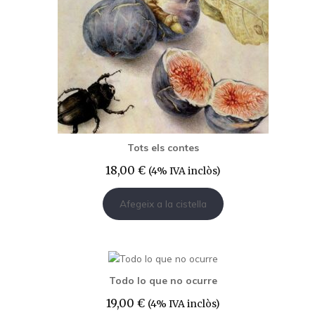
Tots els contes
18,00
€
(4% IVA inclòs)
Afegeix a la cistella
Todo lo que no ocurre
19,00
€
(4% IVA inclòs)