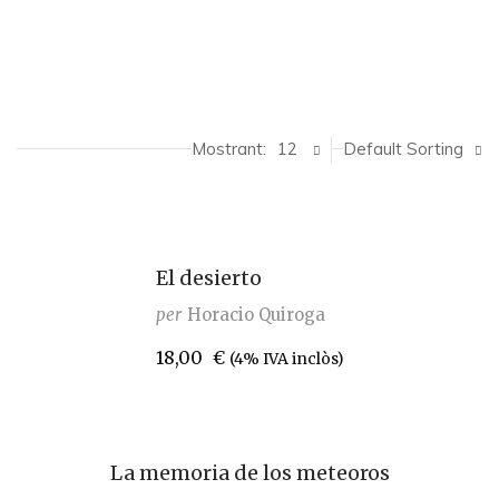
Mostrant:
12
Default Sorting
El desierto
per
Horacio Quiroga
18,00
€
(4% IVA inclòs)
La memoria de los meteoros