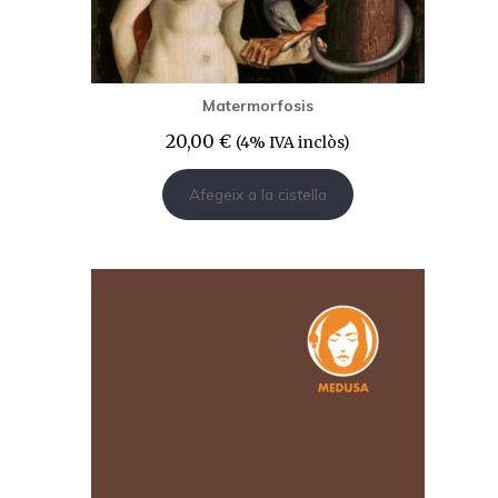
Matermorfosis
20,00
€
(4% IVA inclòs)
Afegeix a la cistella