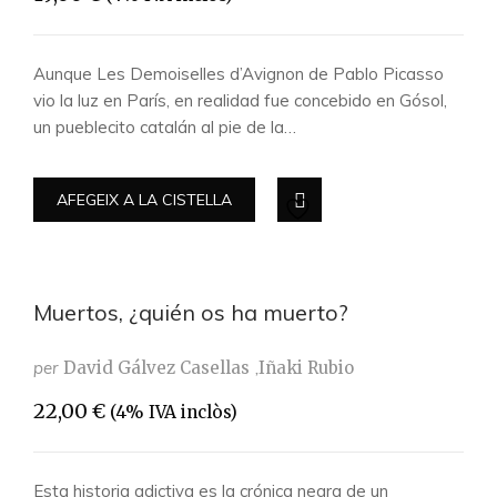
Aunque Les Demoiselles d’Avignon de Pablo Picasso
vio la luz en París, en realidad fue concebido en Gósol,
un pueblecito catalán al pie de la…
AFEGEIX A LA CISTELLA
Muertos, ¿quién os ha muerto?
per
David Gálvez Casellas
Iñaki Rubio
22,00
€
(4% IVA inclòs)
Esta historia adictiva es la crónica negra de un