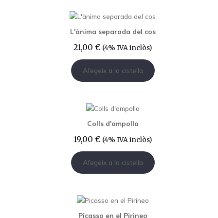
L'ànima separada del cos
21,00
€
(4% IVA inclòs)
Afegeix a la cistella
Colls d'ampolla
19,00
€
(4% IVA inclòs)
Afegeix a la cistella
Picasso en el Pirineo