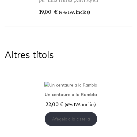
per
Luis Harss
Xavi Ayén
19,00
€
(4% IVA inclòs)
Altres títols
Un centaure a la Rambla
22,00
€
(4% IVA inclòs)
Afegeix a la cistella