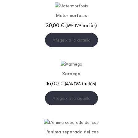
Matermorfosis
20,00
€
(4% IVA inclòs)
Afegeix a la cistella
Xarnego
16,00
€
(4% IVA inclòs)
Afegeix a la cistella
L'ànima separada del cos