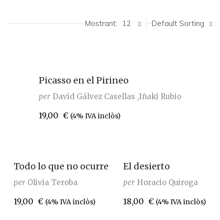
Mostrant:
12
Default Sorting
Picasso en el Pirineo
per
David Gálvez Casellas
Iñaki Rubio
19,00
€
(4% IVA inclòs)
Todo lo que no ocurre
El desierto
per
Olivia Teroba
per
Horacio Quiroga
19,00
€
18,00
€
(4% IVA inclòs)
(4% IVA inclòs)