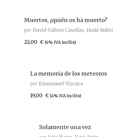
Muertos, ¿quién os ha muerto?
per
David Gálvez Casellas
Iñaki Rubio
22,00
€
(4% IVA inclòs)
La memoria de los meteoros
per
Emmanuel Vizcaya
19,00
€
(4% IVA inclòs)
Solamente una vez