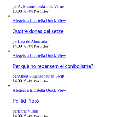
per
A. Munné-Jordà
Jules Verne
13,00
€
(4% IVA inclòs)
Afegeix a la cistella
Quick View
Quatre dones del setze
per
Laia de Ahumada
14,00
€
(4% IVA inclòs)
Afegeix a la cistella
Quick View
Per què no repensem el canibalisme?
per
Albert Pijuan
Jonathan Swift
14,00
€
(4% IVA inclòs)
Afegeix a la cistella
Quick View
Pàl·lid Plató
per
Enric Virgili
14,00
€
(4% IVA inclòs)