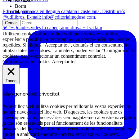
Balandra
Borm
Editorial pirinenca en llengua catalana i castellana. Distribució:
Malagua
@udllibros. E-mail: info@editorialmedusa.com.
Cercar
💬 "«Quantes vides hi caben, aquí dins...» I va lam
Utilitzem cookies al nostre lloc web per oferir-vos la millor
experiència possible tot recordant les vostres preferències i visites
repetides. Si cliques "Acceptar tot", donaràs el teu consentiment a
utilitzar totes les cookies. Tanmateix, podeu visitar "Configuració de
cookies" per proporcionar un consentiment controlat.
Configuració de cookies
Acceptar tot
Tanca
Visió general de privacitat
Aquest lloc web utilitza cookies per millorar la vostra experiència
mentre navegueu pel lloc web. D'aquestes, les cookies que es
classifiquen com a necessàries s'emmagatzemen al vostre navegador,
ja que són essencials per al funcionament de les funcionalitats
bàsiques del lloc web. També fem servir cookies de tercers que ens
ajuden a analitzar i entendre com feu servir aquest lloc web.