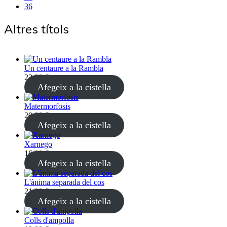
36
Altres títols
Un centaure a la Rambla
22,00
€
(4% IVA inclòs)
Afegeix a la cistella
Matermorfosis
20,00
€
(4% IVA inclòs)
Afegeix a la cistella
Xarnego
16,00
€
(4% IVA inclòs)
Afegeix a la cistella
L'ànima separada del cos
21,00
€
(4% IVA inclòs)
Afegeix a la cistella
Colls d'ampolla