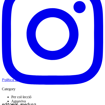
Política De Privacitat I Avís Legal
Category
Per col·lecció
Aguaviva
editorial_medusa