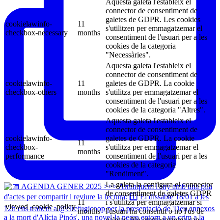
Aquesta galeta l'estableix el
connector de consentiment de
galetes de GDPR. Les cookies
cookielawinfo-
11
s'utilitzen per emmagatzemar el
checkbox-necessary
months
consentiment de l'usuari per a les
cookies de la categoria
"Necessàries".
Aquesta galeta l'estableix el
connector de consentiment de
cookielawinfo-
11
galetes de GDPR. La cookie
checkbox-others
months
s'utilitza per emmagatzemar el
consentiment de l'usuari per a les
cookies de la categoria "Altres".
Aquesta galeta l'estableix el
connector de consentiment de
cookielawinfo-
galetes de GDPR. La cookie
11
checkbox-
s'utilitza per emmagatzemar el
months
performance
consentiment de l'usuari per a les
cookies de la categoria
"Rendiment".
La galeta la configura el connector
de consentiment de galetes GDPR
11
i s'utilitza per emmagatzemar si
viewed_cookie_policy
months
l'usuari ha consentit o no l'ús de
galetes. No emmagatzema cap