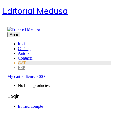
Editorial Medusa
Menu
Inici
Catàleg
Autors
Contacte
CAT
ESP
My cart:
0
Items
0,00
€
No hi ha productes.
Login
El meu compte