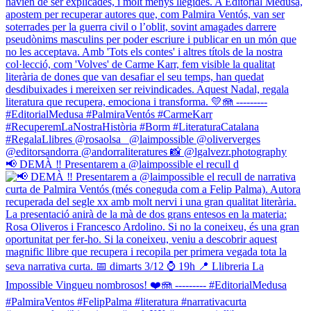
📢 DEMÀ ‼️ Presentarem a @laimpossible el recull d