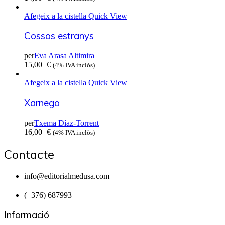
Afegeix a la cistella
Quick View
Cossos estranys
per
Eva Arasa Altimira
15,00
€
(4% IVA inclòs)
Afegeix a la cistella
Quick View
Xarnego
per
Txema Díaz-Torrent
16,00
€
(4% IVA inclòs)
Contacte
info@editorialmedusa.com
(+376) 687993
Informació