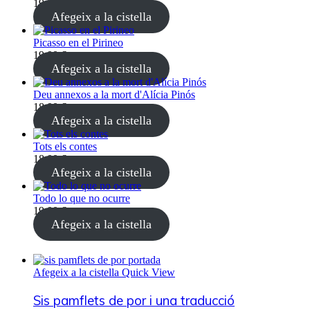
19,00
€
(4% IVA inclòs)
Afegeix a la cistella
Picasso en el Pirineo
19,00
€
(4% IVA inclòs)
Afegeix a la cistella
Deu annexos a la mort d'Alícia Pinós
18,00
€
(4% IVA inclòs)
Afegeix a la cistella
Tots els contes
18,00
€
(4% IVA inclòs)
Afegeix a la cistella
Todo lo que no ocurre
19,00
€
(4% IVA inclòs)
Afegeix a la cistella
Afegeix a la cistella
Quick View
Sis pamflets de por i una traducció