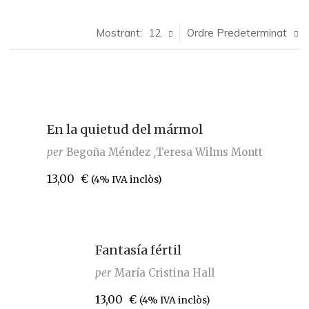
Mostrant:
12
Ordre Predeterminat
En la quietud del mármol
per
Begoña Méndez
Teresa Wilms Montt
13,00
€
(4% IVA inclòs)
Fantasía fértil
per
María Cristina Hall
13,00
€
(4% IVA inclòs)