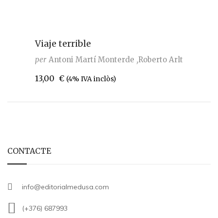
Viaje terrible
per
Antoni Martí Monterde
Roberto Arlt
13,00
€
(4% IVA inclòs)
CONTACTE
info@editorialmedusa.com
(+376) 687993