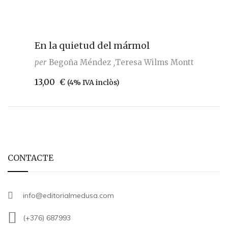
En la quietud del mármol
per
Begoña Méndez
Teresa Wilms Montt
13,00
€
(4% IVA inclòs)
CONTACTE
info@editorialmedusa.com
(+376) 687993