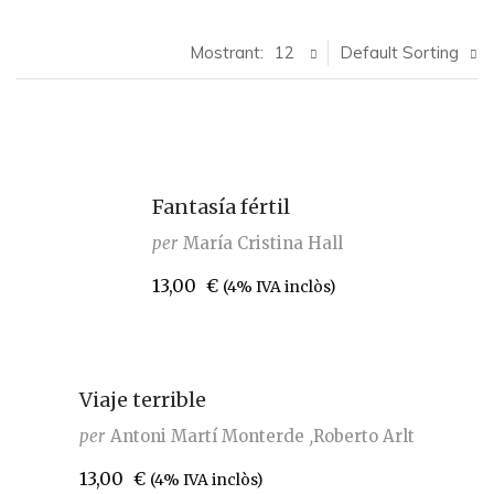
Mostrant:
12
Default Sorting
Fantasía fértil
per
María Cristina Hall
13,00
€
(4% IVA inclòs)
Viaje terrible
per
Antoni Martí Monterde
Roberto Arlt
13,00
€
(4% IVA inclòs)