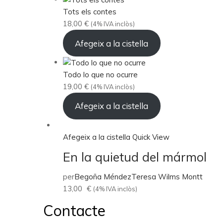
Tots els contes
18,00
€
(4% IVA inclòs)
Afegeix a la cistella
Todo lo que no ocurre
19,00
€
(4% IVA inclòs)
Afegeix a la cistella
Afegeix a la cistella
Quick View
En la quietud del mármol
per
Begoña Méndez
Teresa Wilms Montt
13,00
€
(4% IVA inclòs)
Contacte