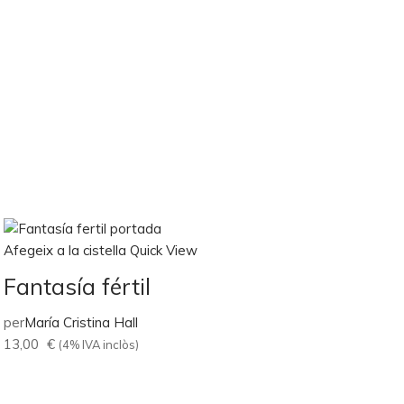
Afegeix a la cistella
Quick View
Fantasía fértil
per
María Cristina Hall
13,00
€
(4% IVA inclòs)