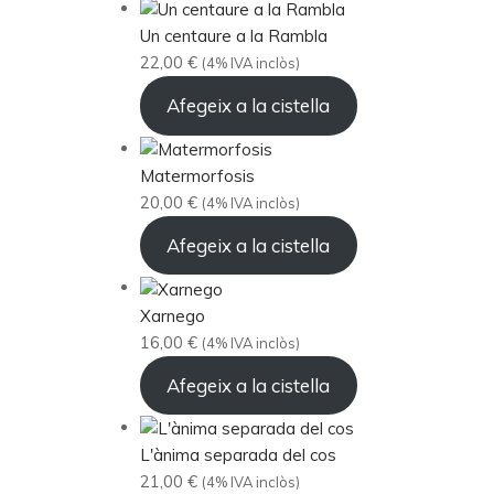
Un centaure a la Rambla
22,00
€
(4% IVA inclòs)
Afegeix a la cistella
Matermorfosis
20,00
€
(4% IVA inclòs)
Afegeix a la cistella
Xarnego
16,00
€
(4% IVA inclòs)
Afegeix a la cistella
L'ànima separada del cos
21,00
€
(4% IVA inclòs)