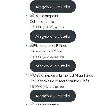
Afegeix a la cistella
Colls d'ampolla
19,00
€
(4% IVA inclòs)
Afegeix a la cistella
Picasso en el Pirineo
19,00
€
(4% IVA inclòs)
Afegeix a la cistella
Deu annexos a la mort d'Alícia Pinós
18,00
€
(4% IVA inclòs)
Afegeix a la cistella