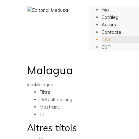
Inici
Catàleg
Autors
Contacte
CAT
ESP
Malagua
Inici
Malagua
Filtre
Default sorting
Mostrant:
12
Altres títols