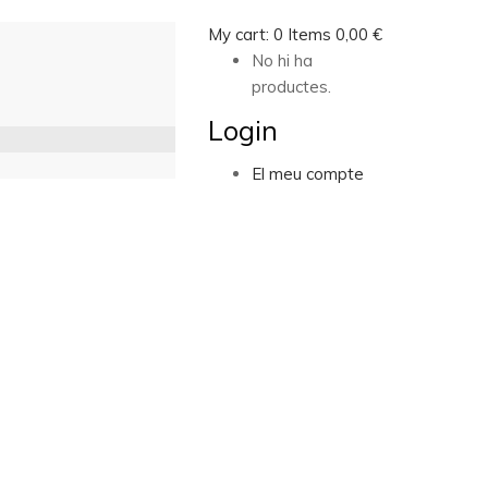
My cart:
0
Items
0,00
€
No hi ha
productes.
Login
El meu compte