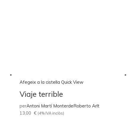
Afegeix a la cistella
Quick View
Viaje terrible
per
Antoni Martí Monterde
Roberto Arlt
13,00
€
(4% IVA inclòs)