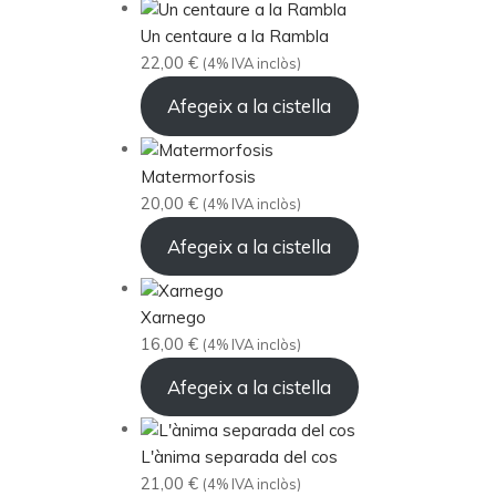
Un centaure a la Rambla
22,00
€
(4% IVA inclòs)
Afegeix a la cistella
Matermorfosis
20,00
€
(4% IVA inclòs)
Afegeix a la cistella
Xarnego
16,00
€
(4% IVA inclòs)
Afegeix a la cistella
L'ànima separada del cos
21,00
€
(4% IVA inclòs)