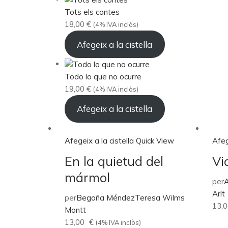
Tots els contes
18,00
€
(4% IVA inclòs)
Afegeix a la cistella
Todo lo que no ocurre
19,00
€
(4% IVA inclòs)
Afegeix a la cistella
Afegeix a la cistella
Quick View
Afeg
En la quietud del
Vi
mármol
per
A
Arlt
per
Begoña Méndez
Teresa Wilms
13,
Montt
13,00
€
(4% IVA inclòs)