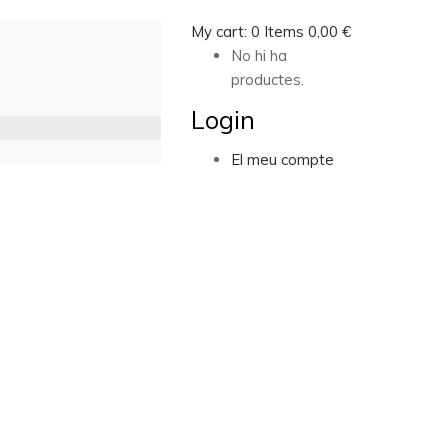
My cart:
0
Items
0,00
€
No hi ha
productes.
Login
El meu compte