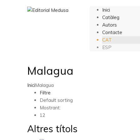
Inici
Catàleg
Autors
Contacte
CAT
ESP
Malagua
Inici
Malagua
Filtre
Default sorting
Mostrant:
12
Altres títols