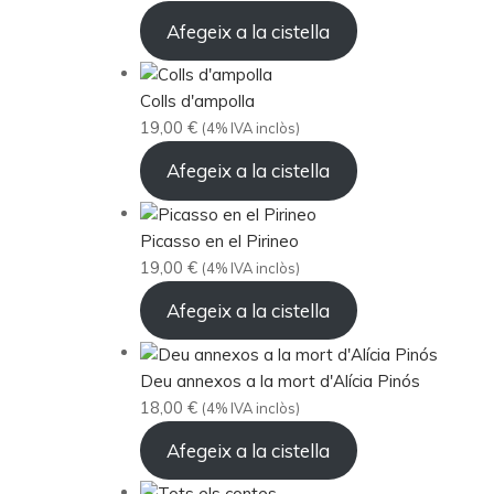
Afegeix a la cistella
Colls d'ampolla
19,00
€
(4% IVA inclòs)
Afegeix a la cistella
Picasso en el Pirineo
19,00
€
(4% IVA inclòs)
Afegeix a la cistella
Deu annexos a la mort d'Alícia Pinós
18,00
€
(4% IVA inclòs)
Afegeix a la cistella