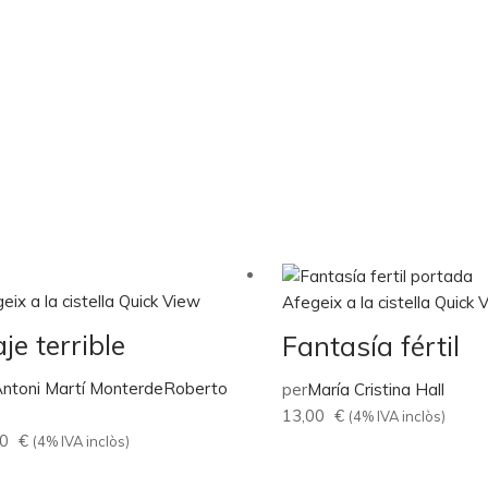
eix a la cistella
Quick View
Afegeix a la cistella
Quick 
aje terrible
Fantasía fértil
ntoni Martí Monterde
Roberto
per
María Cristina Hall
13,00
€
(4% IVA inclòs)
00
€
(4% IVA inclòs)