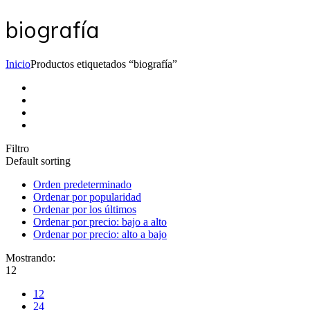
biografía
Inicio
Productos etiquetados “biografía”
Filtro
Default sorting
Orden predeterminado
Ordenar por popularidad
Ordenar por los últimos
Ordenar por precio: bajo a alto
Ordenar por precio: alto a bajo
Mostrando:
12
12
24