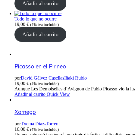
Añadir al carrito
Todo lo que no ocurre
19,00
€
(4% iva incluido)
Añadir al carrito
Picasso en el Pirineo
por
David Gálvez Casellas
Iñaki Rubio
19,00
€
(4% iva incluido)
Aunque Les Demoiselles d’Avignon de Pablo Picasso vio la luz 
Añadir al carrito
Quick View
Xarnego
por
Txema Díaz-Torrent
16,00
€
(4% iva incluido)
Un nen setmesó i esquerrà amb trets dislèctics i dificultats pe