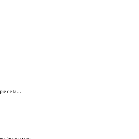
 pie de la…
, que s’escapa com…