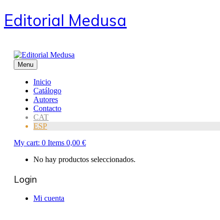
Editorial Medusa
Menu
Inicio
Catálogo
Autores
Contacto
CAT
ESP
My cart:
0
Items
0,00
€
No hay productos seleccionados.
Login
Mi cuenta