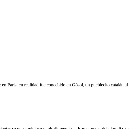
en París, en realidad fue concebido en Gósol, un pueblecito catalán al
r orientar-se que sovint passa els diumenges a Barcelona amb la família