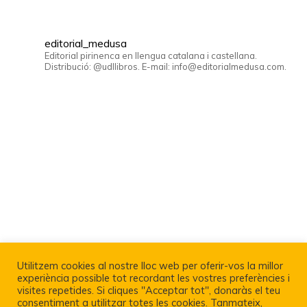
editorial_medusa
Editorial pirinenca en llengua catalana i castellana.
Distribució: @udllibros. E-mail: info@editorialmedusa.com.
Utilitzem cookies al nostre lloc web per oferir-vos la millor
experiència possible tot recordant les vostres preferències i
visites repetides. Si cliques "Acceptar tot", donaràs el teu
consentiment a utilitzar totes les cookies. Tanmateix,