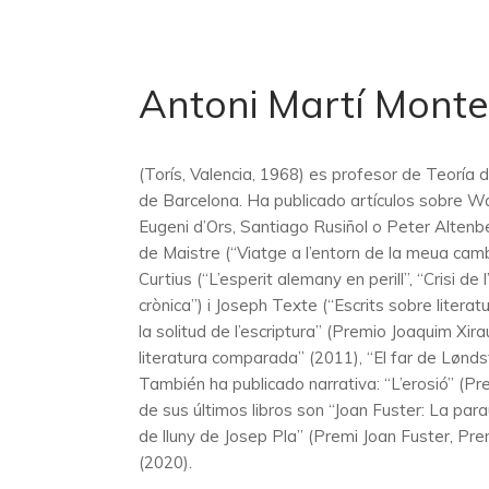
Antoni Martí Mont
(Torís, Valencia, 1968) es profesor de Teoría 
de Barcelona. Ha publicado artículos sobre Wal
Eugeni d’Ors, Santiago Rusiñol o Peter Altenb
de Maistre (“Viatge a l’entorn de la meua camb
Curtius (“L’esperit alemany en perill”, “Crisi 
crònica”) i Joseph Texte (“Escrits sobre litera
la solitud de l’escriptura” (Premio Joaquim Xira
literatura comparada” (2011), “El far de Lønds
También ha publicado narrativa: “L’erosió” (Pre
de sus últimos libros son “Joan Fuster: La para
de lluny de Josep Pla” (Premi Joan Fuster, Pre
(2020).