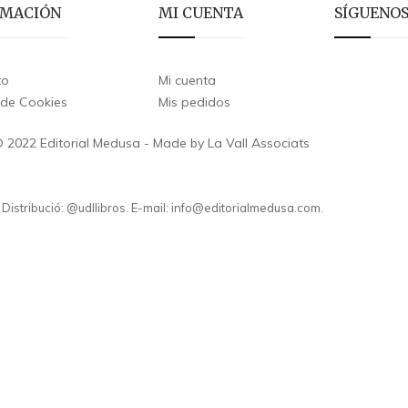
RMACIÓN
MI CUENTA
SÍGUENO
to
Mi cuenta
a de Cookies
Mis pedidos
 2022 Editorial Medusa - Made by La Vall Associats
. Distribució: @udllibros. E-mail: info@editorialmedusa.com.