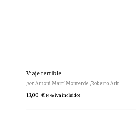
Viaje terrible
por
Antoni Martí Monterde
Roberto Arlt
13,00
€
(4% iva incluido)