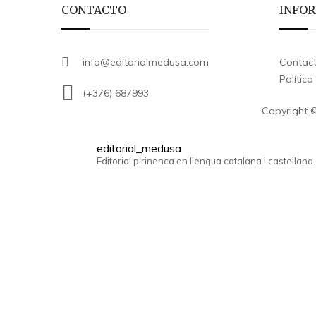
CONTACTO
INFO
info@editorialmedusa.com
Contac
Polític
(+376) 687993
Copyright ©
editorial_medusa
Editorial pirinenca en llengua catalana i castellana