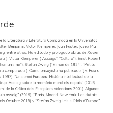
erde
de la Literatura y Literatura Comparada en la Universitat
ter Benjamin, Victor Klemperer, Joan Fuster, Josep Pla,
erg, entre otros. Ha editado y prologado obras de Xavier
ra”), Victor Klemperer (“Assaigs”, “Cultura”), Ernst Robert
de l’humanisme”), Stefan Zweig (“El món de 1914”, “Petita
tura comparada”). Como ensayista ha publicado “J.V. Foix o
u 1997), “Un somni Europeu. Història intel·lectual de la
trup. Assaig sobre la memòria moral els espais” (2015).
mi de la Crítica dels Escriptors Valencians 2001). Algunos
ula assaig” (2019), “París, Madrid, New York: Les ciutats
mis Octubre 2018) y “Stefan Zweig i els suïcidis d’Europa”