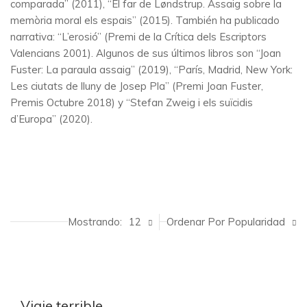
comparada” (2011), “El far de Løndstrup. Assaig sobre la
memòria moral els espais” (2015). También ha publicado
narrativa: “L’erosió” (Premi de la Crítica dels Escriptors
Valencians 2001). Algunos de sus últimos libros son “Joan
Fuster: La paraula assaig” (2019), “París, Madrid, New York:
Les ciutats de lluny de Josep Pla” (Premi Joan Fuster,
Premis Octubre 2018) y “Stefan Zweig i els suïcidis
d’Europa” (2020).
Mostrando:
12
Ordenar Por Popularidad
Viaje terrible