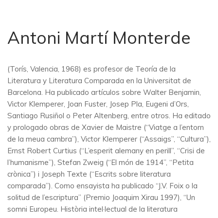
Antoni Martí Monterde
(Torís, Valencia, 1968) es profesor de Teoría de la
Literatura y Literatura Comparada en la Universitat de
Barcelona. Ha publicado artículos sobre Walter Benjamin,
Victor Klemperer, Joan Fuster, Josep Pla, Eugeni d’Ors,
Santiago Rusiñol o Peter Altenberg, entre otros. Ha editado
y prologado obras de Xavier de Maistre (“Viatge a l’entorn
de la meua cambra”), Victor Klemperer (“Assaigs”, “Cultura”),
Ernst Robert Curtius (“L’esperit alemany en perill”, “Crisi de
l’humanisme”), Stefan Zweig (“El món de 1914”, “Petita
crònica”) i Joseph Texte (“Escrits sobre literatura
comparada”). Como ensayista ha publicado “J.V. Foix o la
solitud de l’escriptura” (Premio Joaquim Xirau 1997), “Un
somni Europeu. Història intel·lectual de la literatura