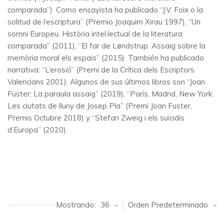
comparada”). Como ensayista ha publicado “J.V. Foix o la
solitud de l’escriptura” (Premio Joaquim Xirau 1997), “Un
somni Europeu. Història intel·lectual de la literatura
comparada” (2011), “El far de Løndstrup. Assaig sobre la
memòria moral els espais” (2015). También ha publicado
narrativa: “L’erosió” (Premi de la Crítica dels Escriptors
Valencians 2001). Algunos de sus últimos libros son “Joan
Fuster: La paraula assaig” (2019), “París, Madrid, New York:
Les ciutats de lluny de Josep Pla” (Premi Joan Fuster,
Premis Octubre 2018) y “Stefan Zweig i els suïcidis
d’Europa” (2020).
Mostrando:
36
Orden Predeterminado