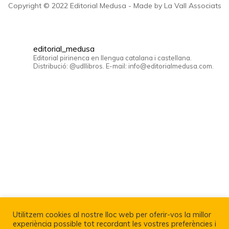
Copyright © 2022 Editorial Medusa - Made by La Vall Associats
editorial_medusa
Editorial pirinenca en llengua catalana i castellana.
Distribució: @udllibros. E-mail: info@editorialmedusa.com.
Utilitzem cookies al nostre lloc web per oferir-vos la millor
experiència possible tot recordant les vostres preferències i