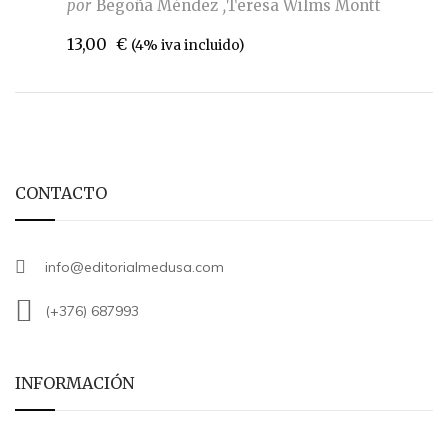
por
Begoña Méndez
Teresa Wilms Montt
13,00
€
(4% iva incluido)
CONTACTO
info@editorialmedusa.com
(+376) 687993
INFORMACIÓN