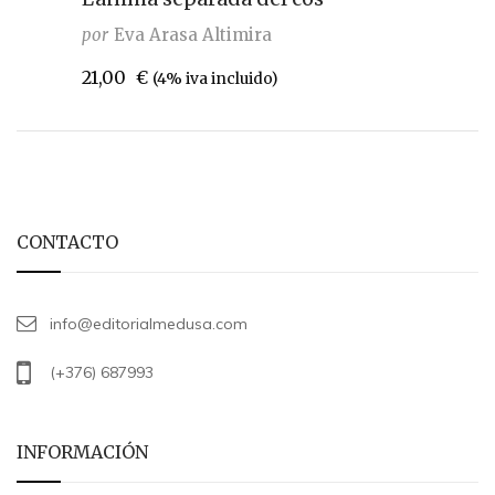
por
Eva Arasa Altimira
21,00
€
(4% iva incluido)
CONTACTO
info@editorialmedusa.com
(+376) 687993
INFORMACIÓN