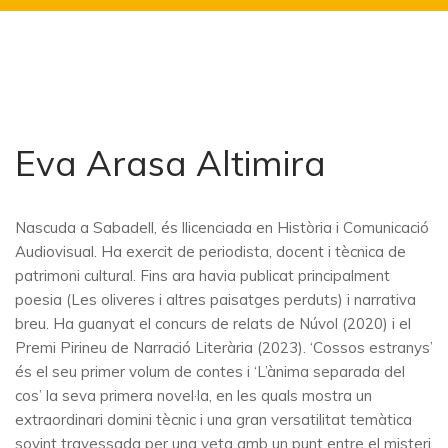
Eva Arasa Altimira
Nascuda a Sabadell, és llicenciada en Història i Comunicació
Audiovisual. Ha exercit de periodista, docent i tècnica de
patrimoni cultural. Fins ara havia publicat principalment
poesia (Les oliveres i altres paisatges perduts) i narrativa
breu. Ha guanyat el concurs de relats de Núvol (2020) i el
Premi Pirineu de Narració Literària (2023). ‘Cossos estranys’
és el seu primer volum de contes i ‘L’ànima separada del
cos’ la seva primera novel·la, en les quals mostra un
extraordinari domini tècnic i una gran versatilitat temàtica
sovint travessada per una veta amb un punt entre el misteri