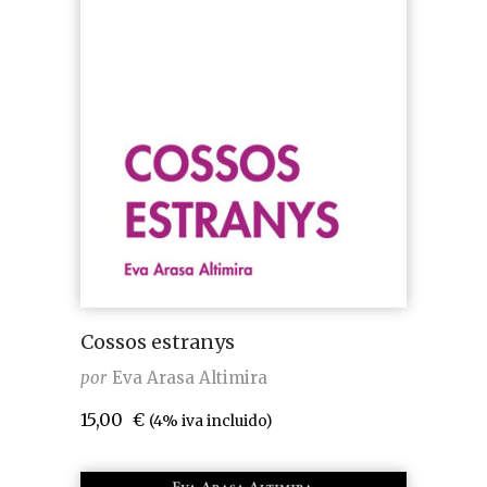
Cossos estranys
por
Eva Arasa Altimira
15,00
€
(4% iva incluido)