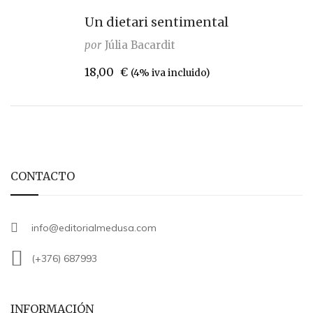
Un dietari sentimental
por
Júlia Bacardit
18,00
€
(4% iva incluido)
CONTACTO
info@editorialmedusa.com
(+376) 687993
INFORMACIÓN