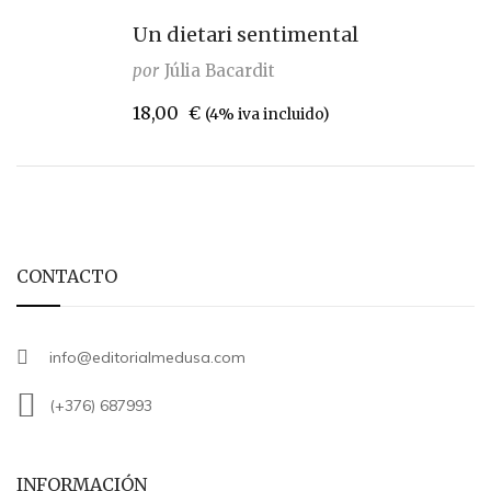
Un dietari sentimental
por
Júlia Bacardit
18,00
€
(4% iva incluido)
CONTACTO
info@editorialmedusa.com
(+376) 687993
INFORMACIÓN