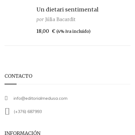
Un dietari sentimental
por
Júlia Bacardit
18,00
€
(4% iva incluido)
CONTACTO
info@editorialmedusa.com
(+376) 687993
INFORMACIÓN