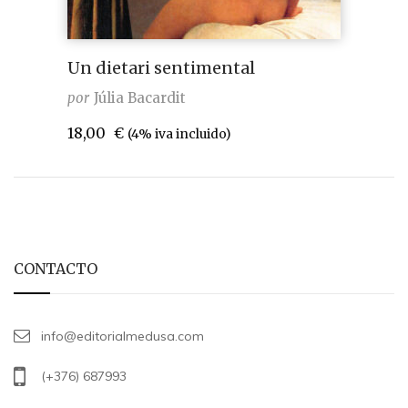
Un dietari sentimental
por
Júlia Bacardit
18,00
€
(4% iva incluido)
CONTACTO
info@editorialmedusa.com
(+376) 687993