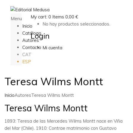
My cart:
0
Items
0,00
€
Menu
No hay productos seleccionados.
Inicio
Catálogo
Login
Autores
Contacto
Mi cuenta
CAT
ESP
Teresa Wilms Montt
Inicio
Autores
Teresa Wilms Montt
Teresa Wilms Montt
1893: Teresa de las Mercedes Wilms Montt nace en Viña
del Mar (Chile). 1910: Contrae matrimonio con Gustavo