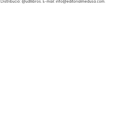
. Distribució: @udllibros. E-mail: info@editorialmedusa.com.