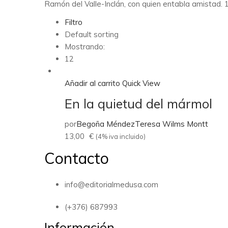
Ramón del Valle-Inclán, con quien entabla amistad. 1
Filtro
Default sorting
Mostrando:
12
Añadir al carrito
Quick View
En la quietud del mármol
por
Begoña Méndez
Teresa Wilms Montt
13,00
€
(4% iva incluido)
Contacto
info@editorialmedusa.com
(+376) 687993
Información