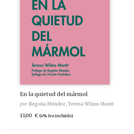
En la quietud del mármol
por
Begoña Méndez
Teresa Wilms Montt
13,00
€
(4% iva incluido)