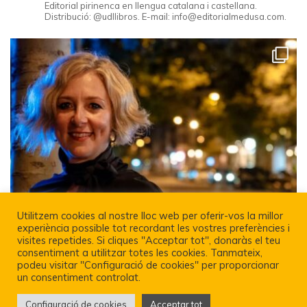
Editorial pirinenca en llengua catalana i castellana.
Distribució: @udllibros. E-mail: info@editorialmedusa.com.
Utilitzem cookies al nostre lloc web per oferir-vos la millor
experiència possible tot recordant les vostres preferències i
visites repetides. Si cliques "Acceptar tot", donaràs el teu
consentiment a utilitzar totes les cookies. Tanmateix,
podeu visitar "Configuració de cookies" per proporcionar
un consentiment controlat.
Configuració de cookies
Acceptar tot