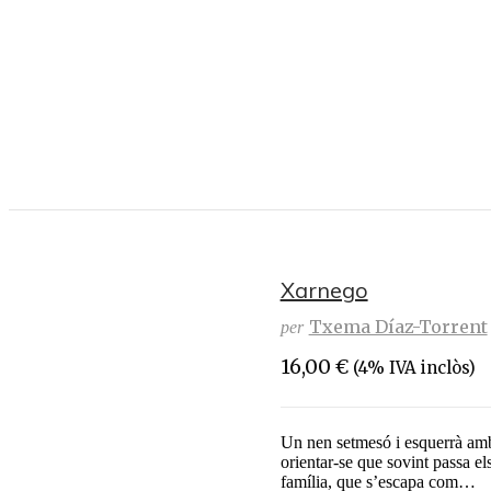
Xarnego
Txema Díaz-Torrent
per
16,00
€
(4% IVA inclòs)
Un nen setmesó i esquerrà amb t
orientar-se que sovint passa e
família, que s’escapa com…