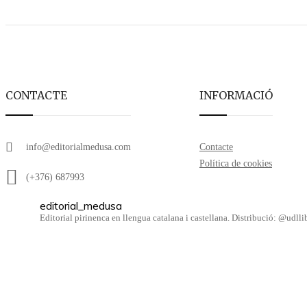
CONTACTE
INFORMACIÓ
info@editorialmedusa.com
Contacte
Política de cookies
(+376) 687993
editorial_medusa
Editorial pirinenca en llengua catalana i castellana. Distribució: @udl