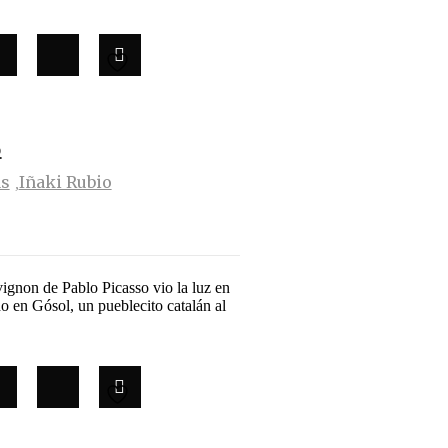
o
as
Iñaki Rubio
gnon de Pablo Picasso vio la luz en
do en Gósol, un pueblecito catalán al