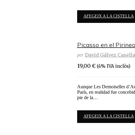
AFEGEIX A LA CISTELLA
Picasso en el Pirine
David Gálvez Casell
per
19,00
€
(4% IVA inclòs)
Aunque Les Demoiselles d’Avi
París, en realidad fue concebi
pie de la…
AFEGEIX A LA CISTELLA