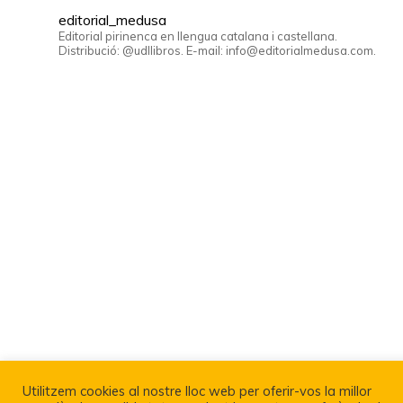
editorial_medusa
Editorial pirinenca en llengua catalana i castellana.
Distribució: @udllibros. E-mail: info@editorialmedusa.com.
Utilitzem cookies al nostre lloc web per oferir-vos la millor