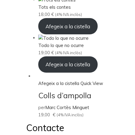
Tots els contes
18,00
€
(4% IVA inclòs)
Afegeix a la cistella
Todo lo que no ocurre
19,00
€
(4% IVA inclòs)
Afegeix a la cistella
Afegeix a la cistella
Quick View
Colls d’ampolla
per
Marc Cortès Minguet
19,00
€
(4% IVA inclòs)
Contacte