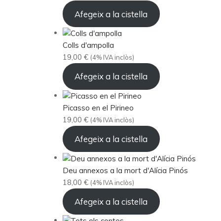
Afegeix a la cistella
Colls d'ampolla
19,00
€
(4% IVA inclòs)
Afegeix a la cistella
Picasso en el Pirineo
19,00
€
(4% IVA inclòs)
Afegeix a la cistella
Deu annexos a la mort d'Alícia Pinós
18,00
€
(4% IVA inclòs)
Afegeix a la cistella