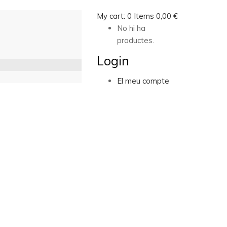
My cart:
0
Items
0,00
€
No hi ha
productes.
Login
El meu compte