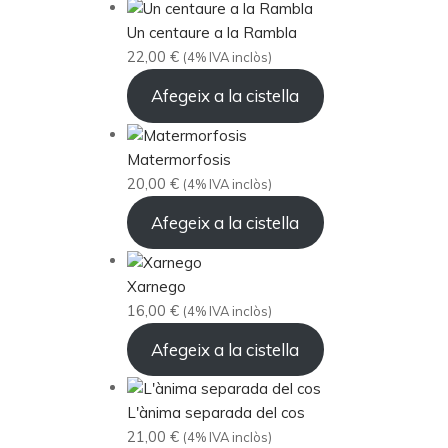
Un centaure a la Rambla
22,00
€
(4% IVA inclòs)
Afegeix a la cistella
Matermorfosis
20,00
€
(4% IVA inclòs)
Afegeix a la cistella
Xarnego
16,00
€
(4% IVA inclòs)
Afegeix a la cistella
L'ànima separada del cos
21,00
€
(4% IVA inclòs)