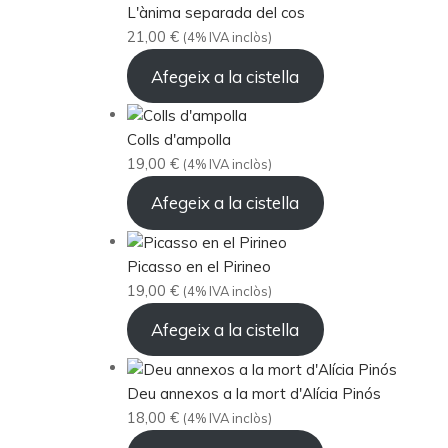
L'ànima separada del cos
21,00
€
(4% IVA inclòs)
Afegeix a la cistella
Colls d'ampolla
19,00
€
(4% IVA inclòs)
Afegeix a la cistella
Picasso en el Pirineo
19,00
€
(4% IVA inclòs)
Afegeix a la cistella
Deu annexos a la mort d'Alícia Pinós
18,00
€
(4% IVA inclòs)