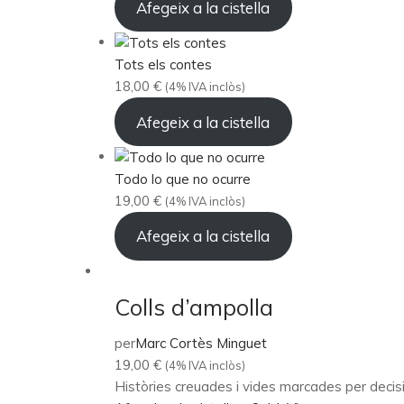
Afegeix a la cistella
Tots els contes
18,00
€
(4% IVA inclòs)
Afegeix a la cistella
Todo lo que no ocurre
19,00
€
(4% IVA inclòs)
Afegeix a la cistella
Colls d’ampolla
per
Marc Cortès Minguet
19,00
€
(4% IVA inclòs)
Històries creuades i vides marcades per decisio