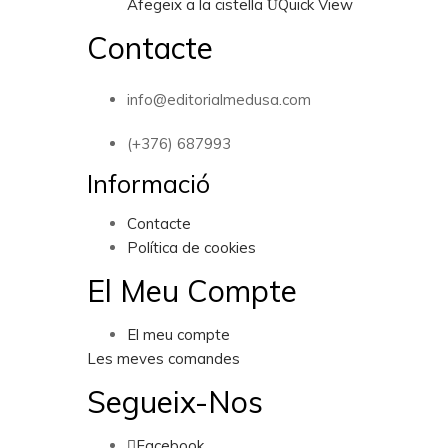
Afegeix a la cistella
Quick View
Contacte
info@editorialmedusa.com
(+376) 687993
Informació
Contacte
Política de cookies
El Meu Compte
El meu compte
Les meves comandes
Segueix-Nos
Facebook