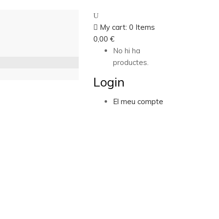
My cart:
0
Items
0,00
€
No hi ha
productes.
Login
El meu compte