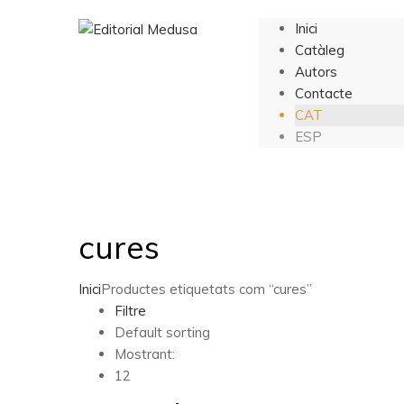
Inici
Catàleg
Autors
Contacte
CAT
ESP
cures
Inici
Productes etiquetats com “cures”
Filtre
Default sorting
Mostrant:
12