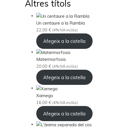
Altres títols
Un centaure a la Rambla
22,00
€
(4% IVA inclòs)
Afegeix a la cistella
Matermorfosis
20,00
€
(4% IVA inclòs)
Afegeix a la cistella
Xarnego
16,00
€
(4% IVA inclòs)
Afegeix a la cistella