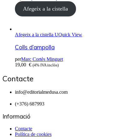
Afegeix a la cistella
Afegeix a la cistella
Quick View
Colls d’ampolla
per
Marc Cortès Minguet
19,00
€
(4% IVA inclòs)
Contacte
info@editorialmedusa.com
(+376) 687993
Informació
Contacte
Política de cookies