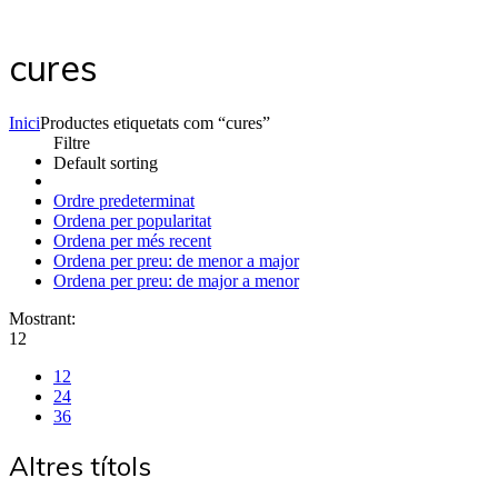
cures
Inici
Productes etiquetats com “cures”
Filtre
Default sorting
Ordre predeterminat
Ordena per popularitat
Ordena per més recent
Ordena per preu: de menor a major
Ordena per preu: de major a menor
Mostrant:
12
12
24
36
Altres títols