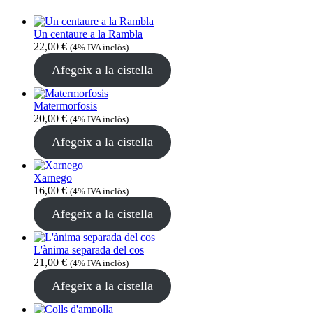
Un centaure a la Rambla
22,00
€
(4% IVA inclòs)
Afegeix a la cistella
Matermorfosis
20,00
€
(4% IVA inclòs)
Afegeix a la cistella
Xarnego
16,00
€
(4% IVA inclòs)
Afegeix a la cistella
L'ànima separada del cos
21,00
€
(4% IVA inclòs)
Afegeix a la cistella