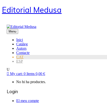
Editorial Medusa
Menu
Inici
Catàleg
Autors
Contacte
CAT
ESP
My cart:
0
Items
0,00
€
No hi ha productes.
Login
El meu compte