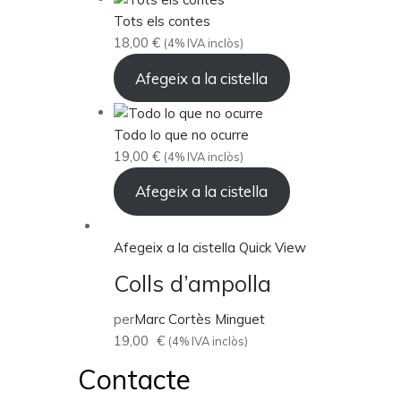
Tots els contes
18,00
€
(4% IVA inclòs)
Afegeix a la cistella
Todo lo que no ocurre
19,00
€
(4% IVA inclòs)
Afegeix a la cistella
Afegeix a la cistella
Quick View
Colls d’ampolla
per
Marc Cortès Minguet
19,00
€
(4% IVA inclòs)
Contacte