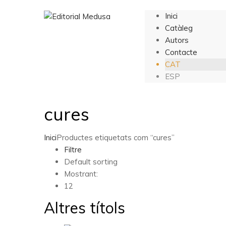
Inici
Catàleg
Autors
Contacte
CAT
ESP
cures
Inici
Productes etiquetats com “cures”
Filtre
Default sorting
Mostrant:
12
Altres títols