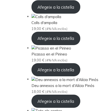
Afegeix a la cistella
Colls d'ampolla
19,00
€
(4% IVA inclòs)
Afegeix a la cistella
Picasso en el Pirineo
19,00
€
(4% IVA inclòs)
Afegeix a la cistella
Deu annexos a la mort d'Alícia Pinós
18,00
€
(4% IVA inclòs)
Afegeix a la cistella