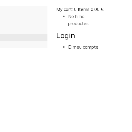
My cart:
0
Items
0,00
€
No hi ha
productes.
Login
El meu compte