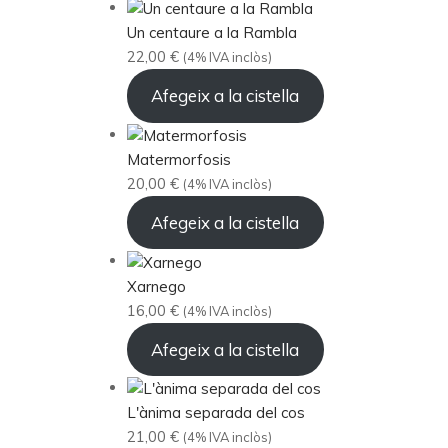
Un centaure a la Rambla
22,00
€
(4% IVA inclòs)
Afegeix a la cistella
Matermorfosis
20,00
€
(4% IVA inclòs)
Afegeix a la cistella
Xarnego
16,00
€
(4% IVA inclòs)
Afegeix a la cistella
L'ànima separada del cos
21,00
€
(4% IVA inclòs)