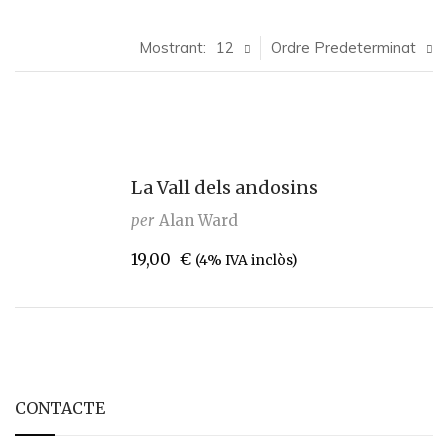
Mostrant:
12
Ordre Predeterminat
La Vall dels andosins
per
Alan Ward
19,00
€
(4% IVA inclòs)
CONTACTE