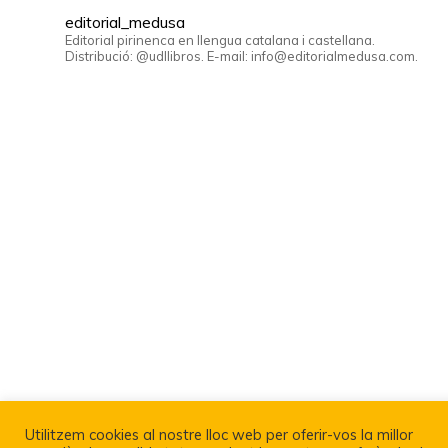
editorial_medusa
Editorial pirinenca en llengua catalana i castellana.
Distribució: @udllibros. E-mail: info@editorialmedusa.com.
Utilitzem cookies al nostre lloc web per oferir-vos la millor