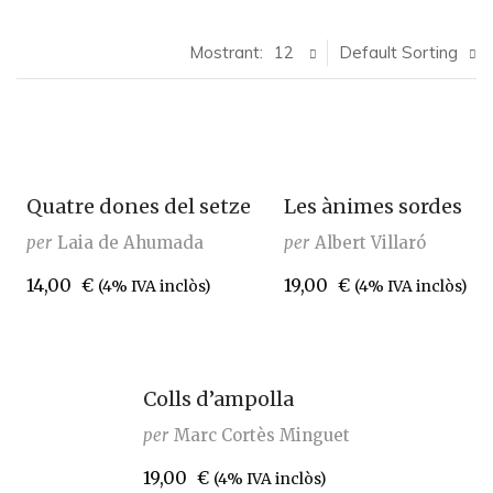
Mostrant:
12
Default Sorting
Quatre dones del setze
Les ànimes sordes
per
Laia de Ahumada
per
Albert Villaró
14,00
€
19,00
€
(4% IVA inclòs)
(4% IVA inclòs)
Colls d’ampolla
per
Marc Cortès Minguet
19,00
€
(4% IVA inclòs)