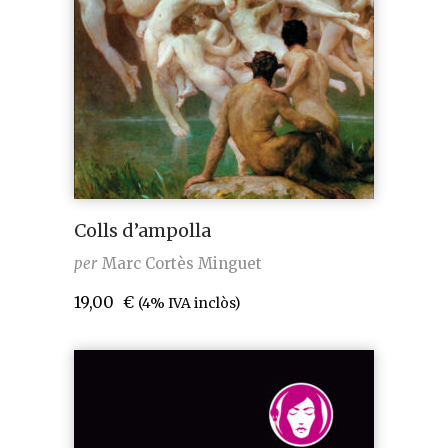
Colls d’ampolla
per
Marc Cortès Minguet
19,00
€
(4% IVA inclòs)