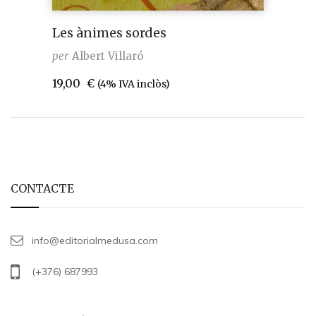
Les ànimes sordes
per
Albert Villaró
19,00
€
(4% IVA inclòs)
CONTACTE
info@editorialmedusa.com
(+376) 687993