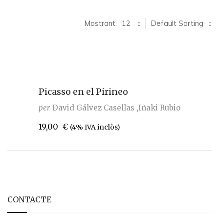
Mostrant:
12
Default Sorting
Picasso en el Pirineo
per
David Gálvez Casellas
Iñaki Rubio
19,00
€
(4% IVA inclòs)
CONTACTE