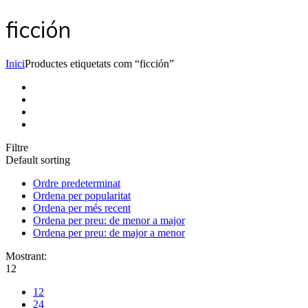
ficción
Inici
Productes etiquetats com “ficción”
Filtre
Default sorting
Ordre predeterminat
Ordena per popularitat
Ordena per més recent
Ordena per preu: de menor a major
Ordena per preu: de major a menor
Mostrant:
12
12
24