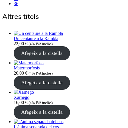
36
Altres títols
Un centaure a la Rambla
22,00
€
(4% IVA inclòs)
Afegeix a la cistella
Matermorfosis
20,00
€
(4% IVA inclòs)
Afegeix a la cistella
Xarnego
16,00
€
(4% IVA inclòs)
Afegeix a la cistella
L'ànima separada del cos