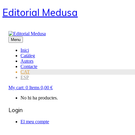
Editorial Medusa
Menu
Inici
Catàleg
Autors
Contacte
CAT
ESP
My cart:
0
Items
0,00
€
No hi ha productes.
Login
El meu compte