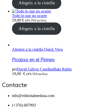
Afegeix a la cistella
Todo lo que no ocurre
19,00
€
(4% IVA inclòs)
Afegeix a la cistella
Afegeix a la cistella
Quick View
Picasso en el Pirineo
per
David Gálvez Casellas
Iñaki Rubio
19,00
€
(4% IVA inclòs)
Contacte
info@editorialmedusa.com
(+376) 687993