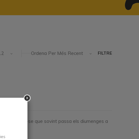
12
Ordena Per Més Recent
FILTRE
x
ts per orientar-se que sovint passa els diumenges a
ies