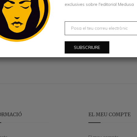
exclusives sobre l'editorial Medusa
AFEGEIX A LA CISTELLA
ORMACIÓ
EL MEU COMPTE