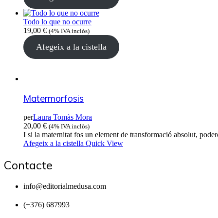
Todo lo que no ocurre
19,00
€
(4% IVA inclòs)
Afegeix a la cistella
Matermorfosis
per
Laura Tomàs Mora
20,00
€
(4% IVA inclòs)
I si la maternitat fos un element de transformació absolut, pod
Afegeix a la cistella
Quick View
Contacte
info@editorialmedusa.com
(+376) 687993