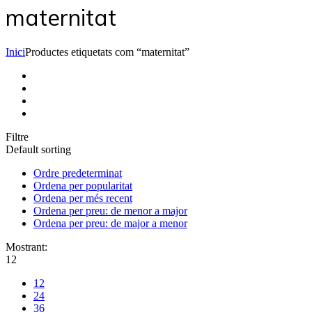
maternitat
Inici
Productes etiquetats com “maternitat”
Filtre
Default sorting
Ordre predeterminat
Ordena per popularitat
Ordena per més recent
Ordena per preu: de menor a major
Ordena per preu: de major a menor
Mostrant:
12
12
24
36