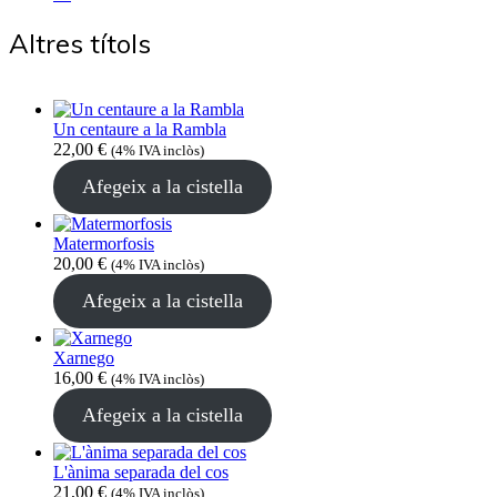
Altres títols
Un centaure a la Rambla
22,00
€
(4% IVA inclòs)
Afegeix a la cistella
Matermorfosis
20,00
€
(4% IVA inclòs)
Afegeix a la cistella
Xarnego
16,00
€
(4% IVA inclòs)
Afegeix a la cistella
L'ànima separada del cos
21,00
€
(4% IVA inclòs)