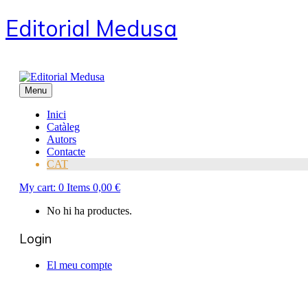
Editorial Medusa
Menu
Inici
Catàleg
Autors
Contacte
CAT
My cart:
0
Items
0,00
€
No hi ha productes.
Login
El meu compte