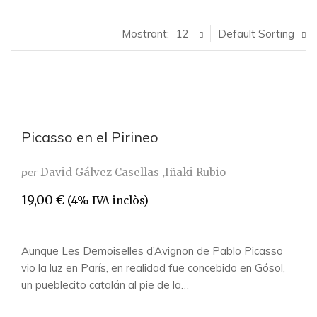
Mostrant:
12
Default Sorting
Picasso en el Pirineo
per
David Gálvez Casellas
Iñaki Rubio
19,00
€
(4% IVA inclòs)
Aunque Les Demoiselles d’Avignon de Pablo Picasso
vio la luz en París, en realidad fue concebido en Gósol,
un pueblecito catalán al pie de la…