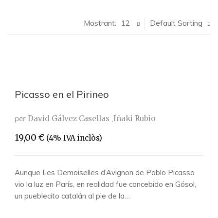
Mostrant:
12
Default Sorting
Picasso en el Pirineo
per
David Gálvez Casellas
Iñaki Rubio
19,00
€
(4% IVA inclòs)
Aunque Les Demoiselles d’Avignon de Pablo Picasso
vio la luz en París, en realidad fue concebido en Gósol,
un pueblecito catalán al pie de la…