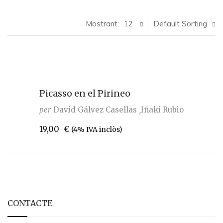
Mostrant:
12
Default Sorting
Picasso en el Pirineo
per
David Gálvez Casellas
Iñaki Rubio
19,00
€
(4% IVA inclòs)
CONTACTE