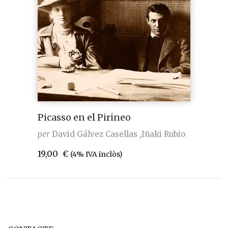
Picasso en el Pirineo
per
David Gálvez Casellas
Iñaki Rubio
19,00
€
(4% IVA inclòs)