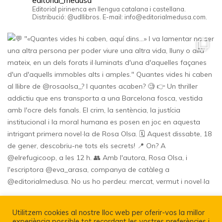
editorial_medusa
Editorial pirinenca en llengua catalana i castellana.
Distribució: @udllibros. E-mail: info@editorialmedusa.com.
Utilitzem cookies al nostre lloc web per oferir-vos la millor
experiència possible tot recordant les vostres preferències i