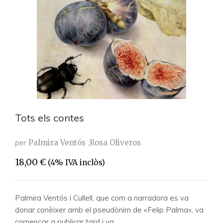
Tots els contes
per
Palmira Ventós
Rosa Oliveros
18,00
€
(4% IVA inclòs)
Palmira Ventós i Cullell, que com a narradora es va
donar conèixer amb el pseudònim de «Felip Palma», va
començar a publicar tard i va…