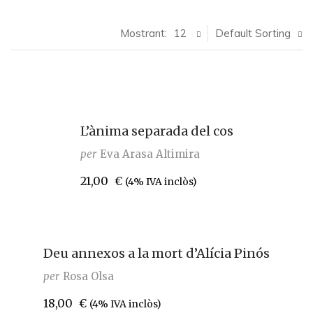
Mostrant:
12
Default Sorting
L’ànima separada del cos
per
Eva Arasa Altimira
21,00
€
(4% IVA inclòs)
Deu annexos a la mort d’Alícia Pinós
per
Rosa Olsa
18,00
€
(4% IVA inclòs)