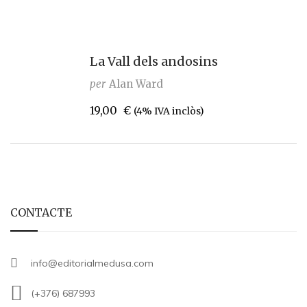
La Vall dels andosins
per
Alan Ward
19,00
€
(4% IVA inclòs)
CONTACTE
info@editorialmedusa.com
(+376) 687993