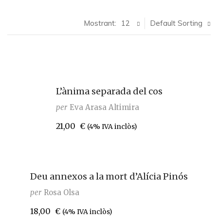
Mostrant:
12
Default Sorting
L’ànima separada del cos
per
Eva Arasa Altimira
21,00
€
(4% IVA inclòs)
Deu annexos a la mort d’Alícia Pinós
per
Rosa Olsa
18,00
€
(4% IVA inclòs)