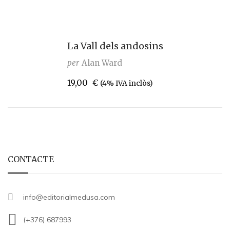
La Vall dels andosins
per
Alan Ward
19,00
€
(4% IVA inclòs)
CONTACTE
info@editorialmedusa.com
(+376) 687993