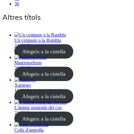
36
Altres títols
Un centaure a la Rambla
22,00
€
(4% IVA inclòs)
Afegeix a la cistella
Matermorfosis
20,00
€
(4% IVA inclòs)
Afegeix a la cistella
Xarnego
16,00
€
(4% IVA inclòs)
Afegeix a la cistella
L'ànima separada del cos
21,00
€
(4% IVA inclòs)
Afegeix a la cistella
Colls d'ampolla