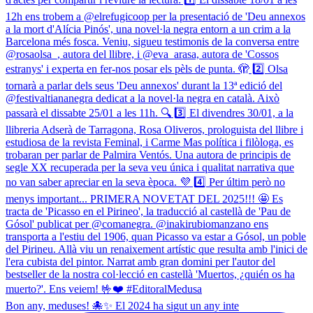
Bon any, meduses! 🐙✨ El 2024 ha sigut un any inte