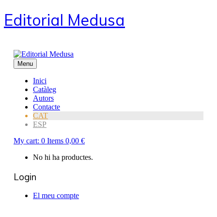
Editorial Medusa
Menu
Inici
Catàleg
Autors
Contacte
CAT
ESP
My cart:
0
Items
0,00
€
No hi ha productes.
Login
El meu compte