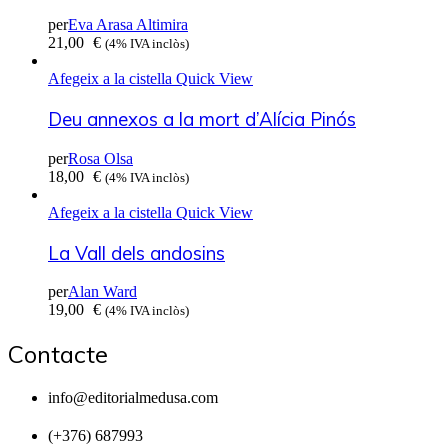
per
Eva Arasa Altimira
21,00
€
(4% IVA inclòs)
Afegeix a la cistella
Quick View
Deu annexos a la mort d’Alícia Pinós
per
Rosa Olsa
18,00
€
(4% IVA inclòs)
Afegeix a la cistella
Quick View
La Vall dels andosins
per
Alan Ward
19,00
€
(4% IVA inclòs)
Contacte
info@editorialmedusa.com
(+376) 687993