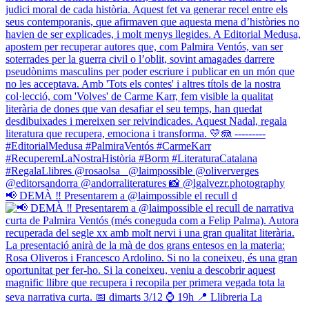
📢 DEMÀ ‼️ Presentarem a @laimpossible el recull d