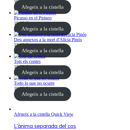
19,00
€
(4% IVA inclòs)
Afegeix a la cistella
Picasso en el Pirineo
19,00
€
(4% IVA inclòs)
Afegeix a la cistella
Deu annexos a la mort d'Alícia Pinós
18,00
€
(4% IVA inclòs)
Afegeix a la cistella
Tots els contes
18,00
€
(4% IVA inclòs)
Afegeix a la cistella
Todo lo que no ocurre
19,00
€
(4% IVA inclòs)
Afegeix a la cistella
Afegeix a la cistella
Quick View
L’ànima separada del cos