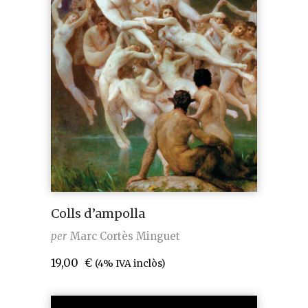
Colls d’ampolla
per
Marc Cortès Minguet
19,00
€
(4% IVA inclòs)