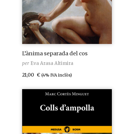
L’ànima separada del cos
per
Eva Arasa Altimira
21,00
€
(4% IVA inclòs)