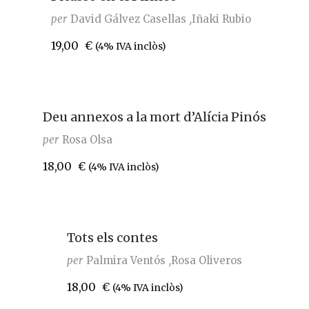
per
David Gálvez Casellas
Iñaki Rubio
19,00
€
(4% IVA inclòs)
Deu annexos a la mort d’Alícia Pinós
per
Rosa Olsa
18,00
€
(4% IVA inclòs)
Tots els contes
per
Palmira Ventós
Rosa Oliveros
18,00
€
(4% IVA inclòs)