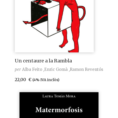
Un centaure a la Rambla
per
Alba Feito
Enric Gomà
Ramon Reventós
22,00
€
(4% IVA inclòs)