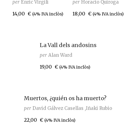
per
Enric Virgili
per
Horacio Quiroga
14,00
€
18,00
€
(4% IVA inclòs)
(4% IVA inclòs)
La Vall dels andosins
per
Alan Ward
19,00
€
(4% IVA inclòs)
Muertos, ¿quién os ha muerto?
per
David Gálvez Casellas
Iñaki Rubio
22,00
€
(4% IVA inclòs)