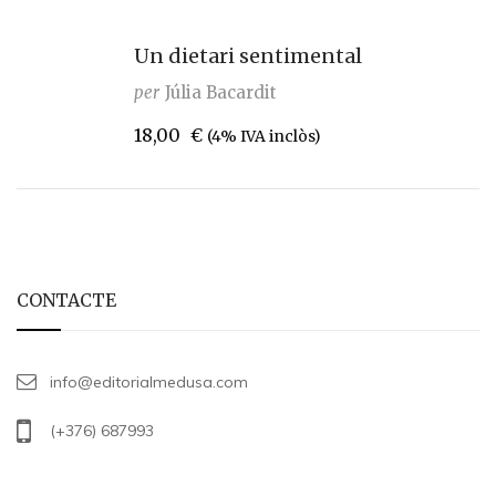
Un dietari sentimental
per
Júlia Bacardit
18,00
€
(4% IVA inclòs)
CONTACTE
info@editorialmedusa.com
(+376) 687993