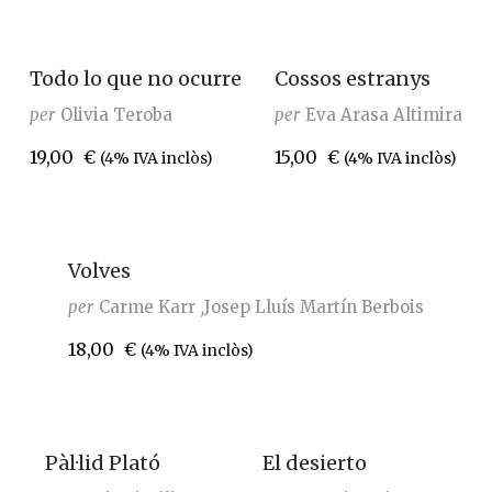
Todo lo que no ocurre
Cossos estranys
per
Olivia Teroba
per
Eva Arasa Altimira
19,00
€
15,00
€
(4% IVA inclòs)
(4% IVA inclòs)
Volves
per
Carme Karr
Josep Lluís Martín Berbois
18,00
€
(4% IVA inclòs)
Pàl·lid Plató
El desierto