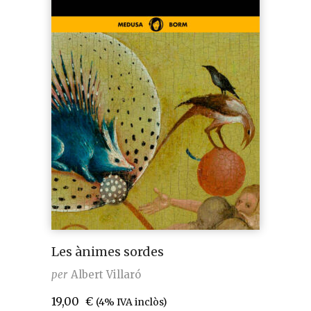
Les ànimes sordes
per
Albert Villaró
19,00
€
(4% IVA inclòs)