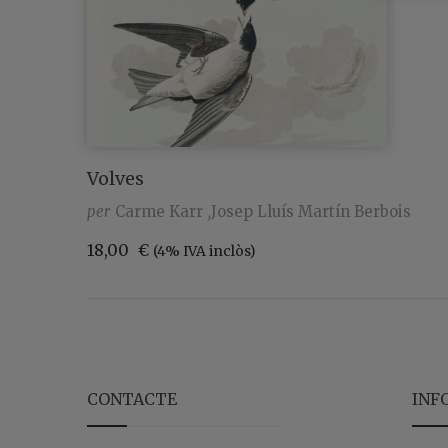
Volves
per
Carme Karr
Josep Lluís Martín Berbois
18,00
€
(4% IVA inclòs)
CONTACTE
INF