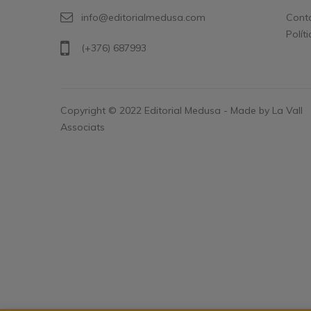
info@editorialmedusa.com
Cont
Polít
(+376) 687993
Copyright © 2022 Editorial Medusa - Made by La Vall
Associats