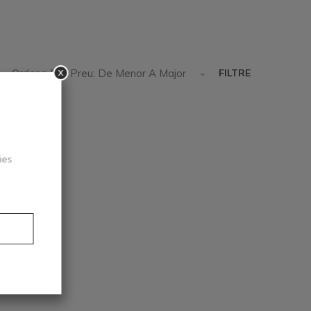
x
Ordena Per Preu: De Menor A Major
FILTRE
ies