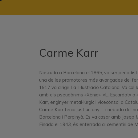
Carme Karr
Nascuda a Barcelona el 1865, va ser periodista,
una de les promotores més avançades del femini
1917 va dirigir La Il·lustració Catalana. Va co
amb els pseudònims «Xènia», «L. Escardot» o 
Karr, enginyer metal·lúrgic i vicecònsol a Cat
Carme Karr tenia just un any— i neboda del nove
Barcelona i Perpinyà. Es va casar amb Josep Mar
Finada el 1943, és enterrada al cementiri de M