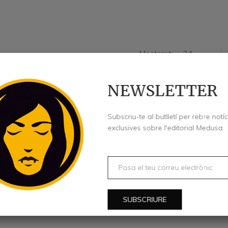
Mostrant:
24
NEWSLETTER
Subscriu-te al butlletí per rebre notíc
exclusives sobre l'editorial Medusa