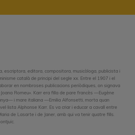
 escriptora, editora, compositora, musicòloga, publicista i
sme català de principi del segle xx. Entre el 1907 i el
l·laborar en nombroses publicacions periòdiques, on signava
«Joana Romeu». Karr era filla de pare francès —Eugène
alunya— i mare italiana —Emilia Alfonsetti, morta quan
l·lista Alphonse Karr. Es va criar i educar a cavall entre
ia de Lasarte i de Janer, amb qui va tenir quatre fills.
ontjuïc.