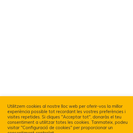
Utilitzem cookies al nostre lloc web per oferir-vos la millor
experiència possible tot recordant les vostres preferències i
visites repetides. Si cliques "Acceptar tot", donaràs el teu
Política De Privacitat I Avís Legal
consentiment a utilitzar totes les cookies. Tanmateix, podeu
visitar "Configuració de cookies" per proporcionar un
consentiment controlat.