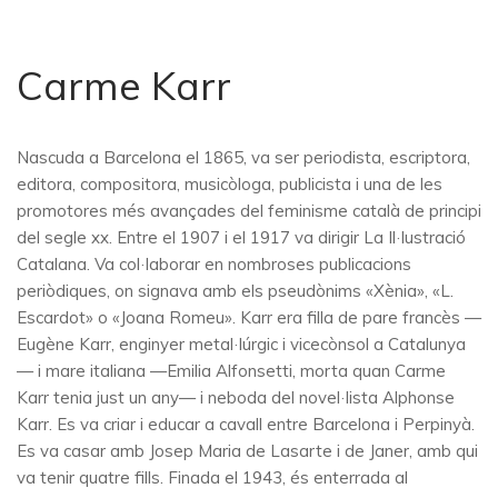
Carme Karr
Nascuda a Barcelona el 1865, va ser periodista, escriptora,
editora, compositora, musicòloga, publicista i una de les
promotores més avançades del feminisme català de principi
del segle xx. Entre el 1907 i el 1917 va dirigir La Il·lustració
Catalana. Va col·laborar en nombroses publicacions
periòdiques, on signava amb els pseudònims «Xènia», «L.
Escardot» o «Joana Romeu». Karr era filla de pare francès —
Eugène Karr, enginyer metal·lúrgic i vicecònsol a Catalunya
— i mare italiana —Emilia Alfonsetti, morta quan Carme
Karr tenia just un any— i neboda del novel·lista Alphonse
Karr. Es va criar i educar a cavall entre Barcelona i Perpinyà.
Es va casar amb Josep Maria de Lasarte i de Janer, amb qui
va tenir quatre fills. Finada el 1943, és enterrada al