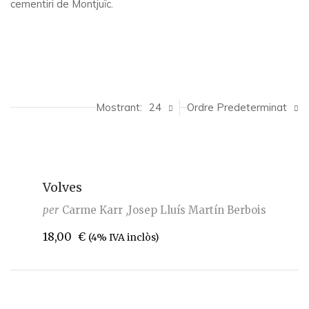
cementiri de Montjuïc.
Mostrant:
24
Ordre Predeterminat
Volves
per
Carme Karr
Josep Lluís Martín Berbois
18,00
€
(4% IVA inclòs)