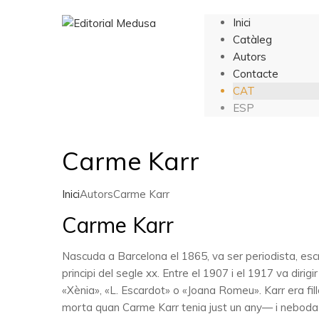
Inici
Catàleg
Autors
Contacte
CAT
ESP
Carme Karr
Inici
Autors
Carme Karr
Carme Karr
Nascuda a Barcelona el 1865, va ser periodista, esc
principi del segle xx. Entre el 1907 i el 1917 va dir
«Xènia», «L. Escardot» o «Joana Romeu». Karr era fil
morta quan Carme Karr tenia just un any— i neboda de