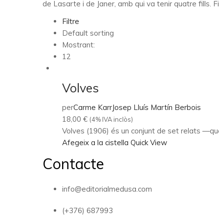
de Lasarte i de Janer, amb qui va tenir quatre fills. 
Filtre
Default sorting
Mostrant:
12
Volves
per
Carme Karr
Josep Lluís Martín Berbois
18,00
€
(4% IVA inclòs)
Volves (1906) és un conjunt de set relats —qua
Afegeix a la cistella
Quick View
Contacte
info@editorialmedusa.com
(+376) 687993