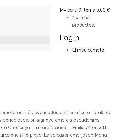
My cart:
0
Items
0,00
€
No hi ha
productes.
Login
El meu compte
es promotores més avançades del feminisme català de
cions periòdiques, on signava amb els pseudònims
ol a Catalunya— i mare italiana —Emilia Alfonsetti,
 Barcelona i Perpinyà. Es va casar amb Josep Maria