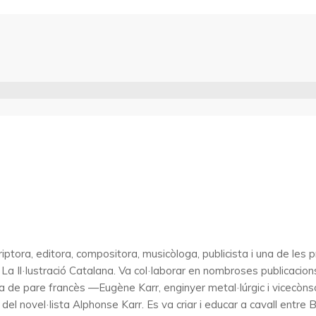
riptora, editora, compositora, musicòloga, publicista i una de l
igir La Il·lustració Catalana. Va col·laborar en nombroses publica
la de pare francès —Eugène Karr, enginyer metal·lúrgic i vicecòns
l novel·lista Alphonse Karr. Es va criar i educar a cavall entre