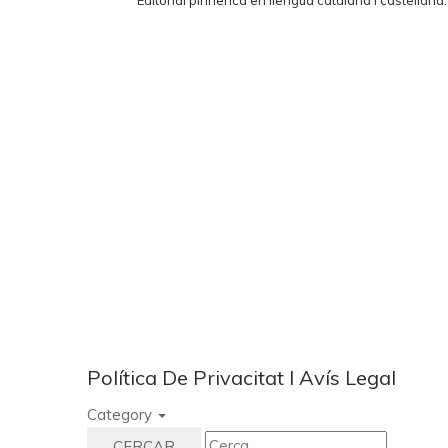
Editorial pirinenca en llengua catalana i castellana
Política De Privacitat I Avís Legal
Category
CERCAR